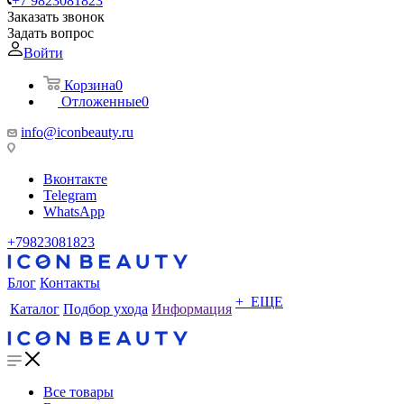
+7 9823081823
Заказать звонок
Задать вопрос
Войти
Корзина
0
Отложенные
0
info@iconbeauty.ru
Вконтакте
Telegram
WhatsApp
+79823081823
Блог
Контакты
+ ЕЩЕ
Каталог
Подбор ухода
Информация
Все товары