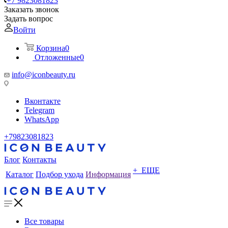
+7 9823081823
Заказать звонок
Задать вопрос
Войти
Корзина
0
Отложенные
0
info@iconbeauty.ru
Вконтакте
Telegram
WhatsApp
+79823081823
Блог
Контакты
+ ЕЩЕ
Каталог
Подбор ухода
Информация
Все товары