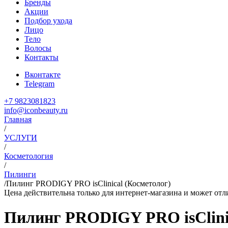
Бренды
Акции
Подбор ухода
Лицо
Тело
Волосы
Контакты
Вконтакте
Telegram
+7 9823081823
info@iconbeauty.ru
Главная
/
УСЛУГИ
/
Косметология
/
Пилинги
/
Пилинг PRODIGY PRO isClinical (Косметолог)
Цена действительна только для интернет-магазина и может отл
Пилинг PRODIGY PRO isClinic